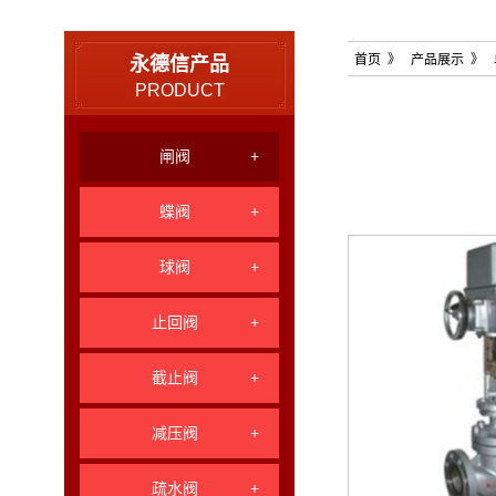
首页
》
产品展示
》 
永德信产品
PRODUCT
闸阀
+
蝶阀
+
球阀
+
止回阀
+
截止阀
+
减压阀
+
疏水阀
+