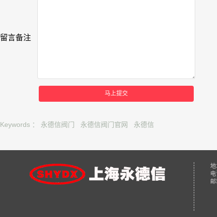
留言备注
马上提交
Keywords ：
永德信阀门
永德信阀门官网
永德信
地
电
邮