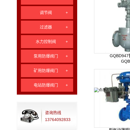
调节阀
+
过滤器
+
水力控制阀
+
GQBD94
泵用防爆阀门
+
GQB
矿用防爆阀门
+
电站防爆阀门
+
咨询热线
13764092833