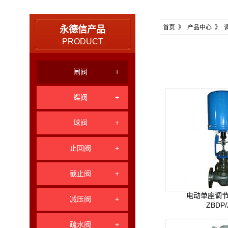
首页
》 产品中心 》 
永德信产品
PRODUCT
闸阀
+
蝶阀
+
球阀
+
止回阀
+
截止阀
+
电动单座调节
减压阀
+
ZBDP
疏水阀
+