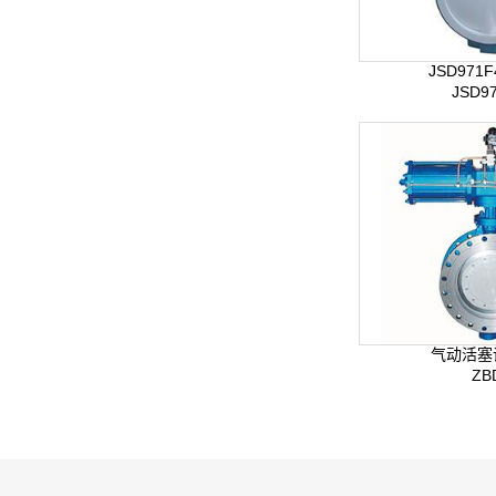
JSD971
JSD9
气动活塞
ZB