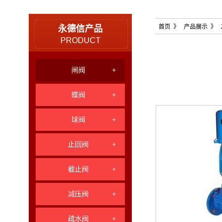
首页
》
产品展示
》 
永德信产品
PRODUCT
闸阀
+
蝶阀
+
球阀
+
止回阀
+
截止阀
+
减压阀
+
疏水阀
+