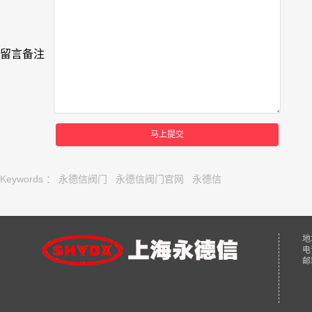
留言备注
马上提交
Keywords ：
永德信阀门
永德信阀门官网
永德信
地
电
邮